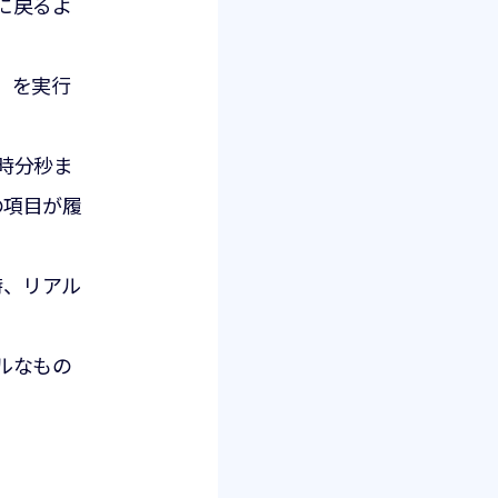
に戻るよ
」を実行
時分秒ま
の項目が履
時、リアル
ルなもの