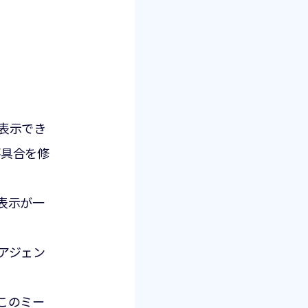
表示でき
不具合を修
表示が一
アジェン
このミー