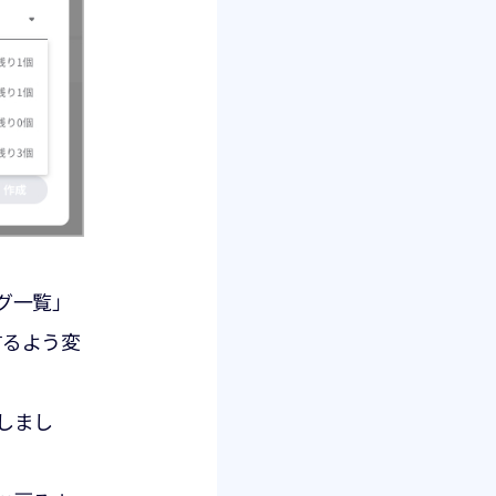
グ一覧」
するよう変
しまし