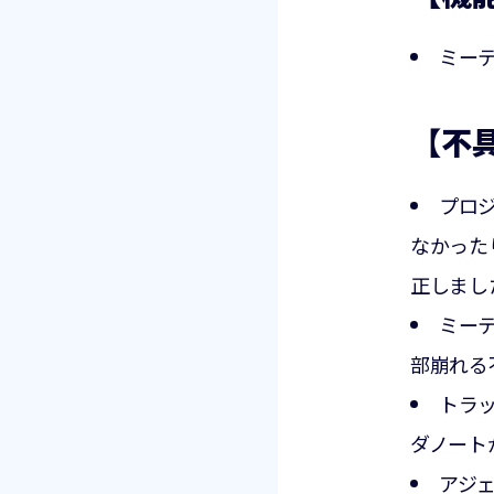
ミー
【不
プロ
なかった
正しまし
ミー
部崩れる
トラ
ダノート
アジ