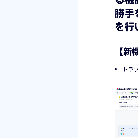
勝手
を行
【新
トラ