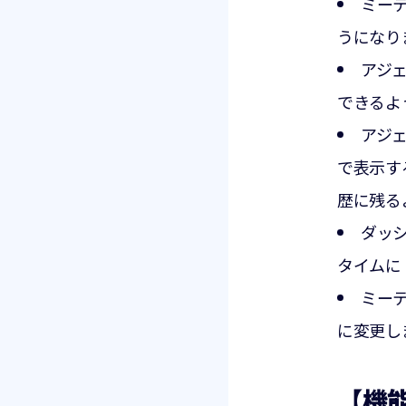
ミー
うになり
アジ
できるよ
アジ
で表示す
歴に残る
ダッ
タイムに
ミー
に変更し
【機