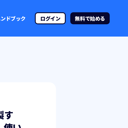
ハンドブック
ログイン
無料で始める
製す
、使い