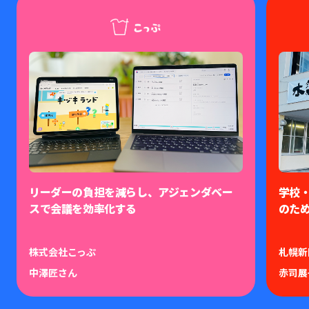
リーダーの負担を減らし、アジェンダベー
学校
スで会議を効率化する
のた
株式会社こっぷ
札幌新
中澤匠さん
赤司展